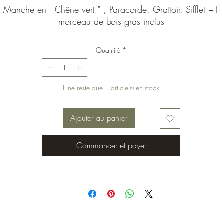
Manche en " Chêne vert " , Paracorde, Grattoir, Sifflet +1
morceau de bois gras inclus
Quantité
*
Il ne reste que 1 article(s) en stock
Ajouter au panier
Commander et payer