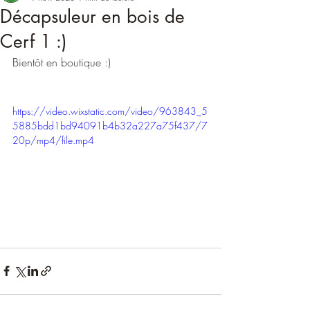
Décapsuleur en bois de
Cerf 1 :)
Bientôt en boutique :)
https://video.wixstatic.com/video/963843_5
5885bdd1bd94091b4b32a227a75f437/7
20p/mp4/file.mp4