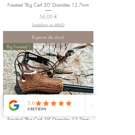
Firesteel "Big Cerf 20" Diamètre 12.7mm
Prix
56,00 €
Expédition en 48h00
Rupture de stock
Big Firesteel !
Firesteel "Big Cerf 19" Diamètre 12.7mm
Prix
56,00 €