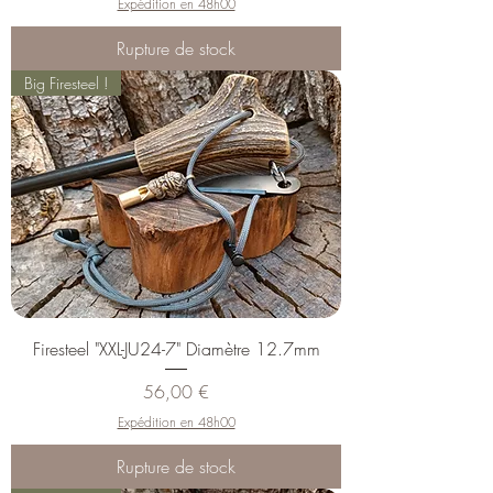
Expédition en 48h00
Rupture de stock
Big Firesteel !
Firesteel "XXL-JU24-7" Diamètre 12.7mm
Prix
56,00 €
Expédition en 48h00
Rupture de stock