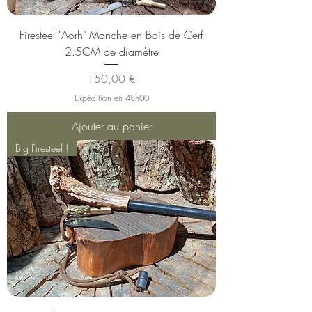
Firesteel "Aorh" Manche en Bois de Cerf
2.5CM de diamètre
Prix
150,00 €
Expédition en 48h00
Ajouter au panier
Big Firesteel !