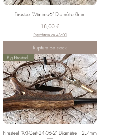
Firesteel "Minima6" Diamètre 8mm
Prix
18,00 €
Expédition en 48h00
Rupture de stock
Big Firesteel !
Firesteel "XXl-Cerf-24-06-2" Diamètre 12.7mm