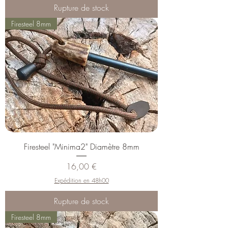
Rupture de stock
Firesteel 8mm
Firesteel "Minima2" Diamètre 8mm
Prix
16,00 €
Expédition en 48h00
Rupture de stock
Firesteel 8mm