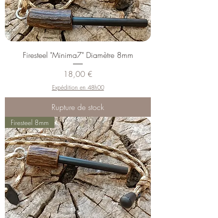
Firesteel "Minima7" Diamètre 8mm
Prix
18,00 €
Expédition en 48h00
Rupture de stock
Firesteel 8mm