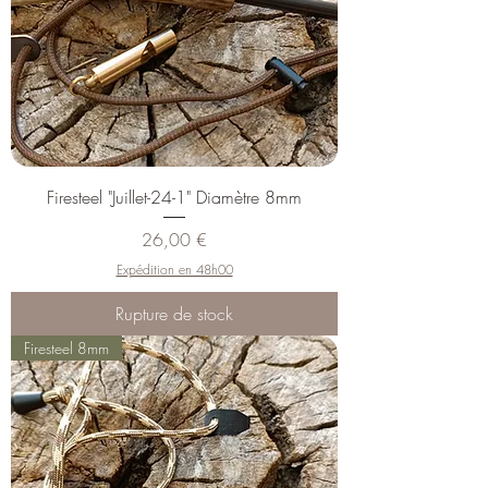
Firesteel "Juillet-24-1" Diamètre 8mm
Prix
26,00 €
Expédition en 48h00
Rupture de stock
Firesteel 8mm