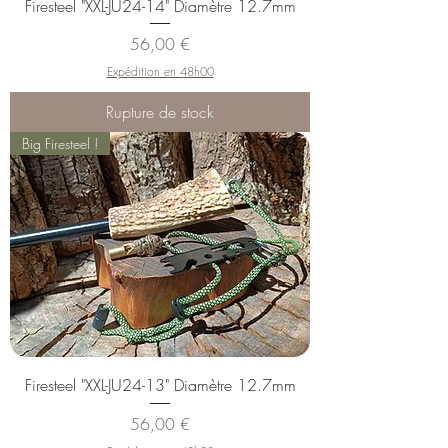
Firesteel "XXL-JU24-14" Diamètre 12.7mm
Prix
56,00 €
Expédition en 48h00
Rupture de stock
Big Firesteel !
Firesteel "XXL-JU24-13" Diamètre 12.7mm
Prix
56,00 €