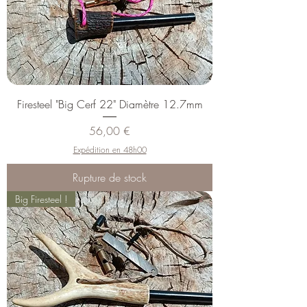
Firesteel "Big Cerf 22" Diamètre 12.7mm
Prix
56,00 €
Expédition en 48h00
Rupture de stock
Big Firesteel !