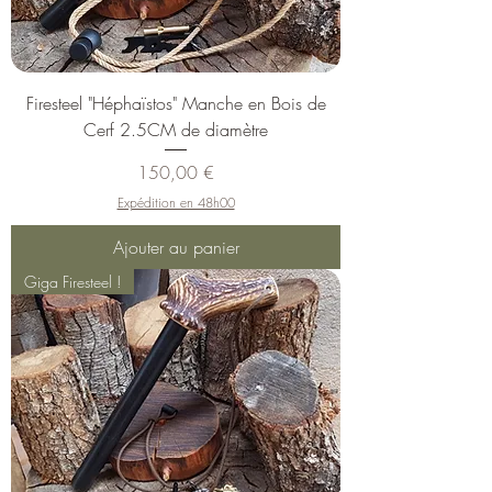
Firesteel "Héphaïstos" Manche en Bois de
Cerf 2.5CM de diamètre
Prix
150,00 €
Expédition en 48h00
Ajouter au panier
Giga Firesteel !