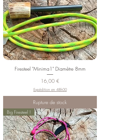
Firesteel "Minima1" Diamètre 8mm
Prix
16,00 €
Expédition en 48h00
Rupture de stock
Big Firesteel !