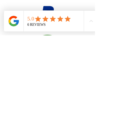
firesteel@tonton-bushcraft.fr
SIRET N° :
98000817100012