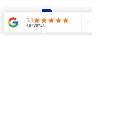
firesteel@tonton-bushcraft.fr