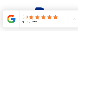
firesteel@tonton-bushcraft.fr