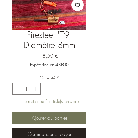
Firesteel "T9"
Diamètre 8mm
Prix
18,50 €
Expédition en 48h00
Quantité
*
Il ne reste que 1 article(s) en stock
Ajouter au panier
Commander et payer