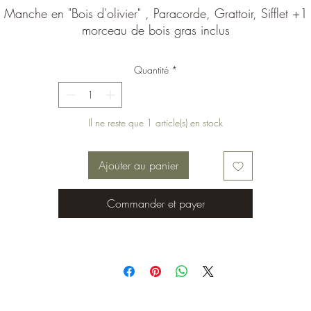
Manche en "Bois d'olivier" , Paracorde, Grattoir, Sifflet +1
morceau de bois gras inclus
Quantité
*
Il ne reste que 1 article(s) en stock
Ajouter au panier
Commander et payer