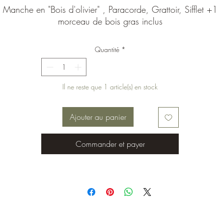
Manche en "Bois d'olivier" , Paracorde, Grattoir, Sifflet +1
morceau de bois gras inclus
Quantité
*
Il ne reste que 1 article(s) en stock
Ajouter au panier
Commander et payer