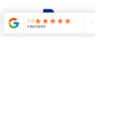
firesteel@tonton-bushcraft.fr