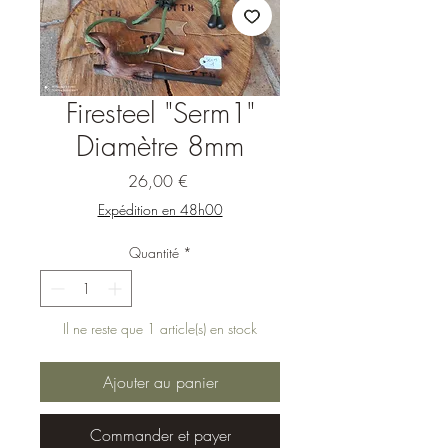
Firesteel "Serm1"
Diamètre 8mm
Prix
26,00 €
Expédition en 48h00
Quantité
*
Il ne reste que 1 article(s) en stock
Ajouter au panier
Commander et payer