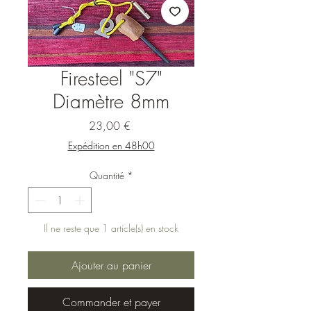
Firesteel "S7"
Diamètre 8mm
Prix
23,00 €
Expédition en 48h00
Quantité
*
Il ne reste que 1 article(s) en stock
Ajouter au panier
Commander et payer