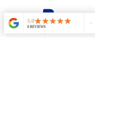
firesteel@tonton-bushcraft.fr