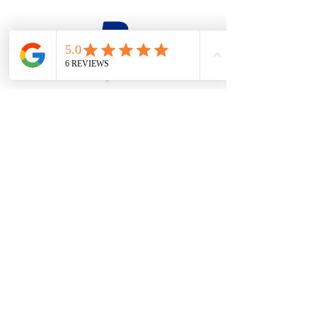
firesteel@tonton-bushcraft.fr