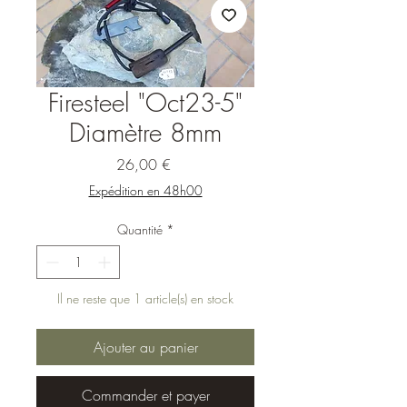
Firesteel "Oct23-5"
Diamètre 8mm
Prix
26,00 €
Expédition en 48h00
Quantité
*
Il ne reste que 1 article(s) en stock
Ajouter au panier
Commander et payer