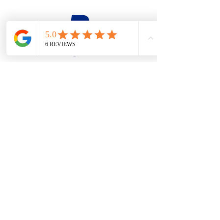
firesteel@tonton-bushcraft.fr