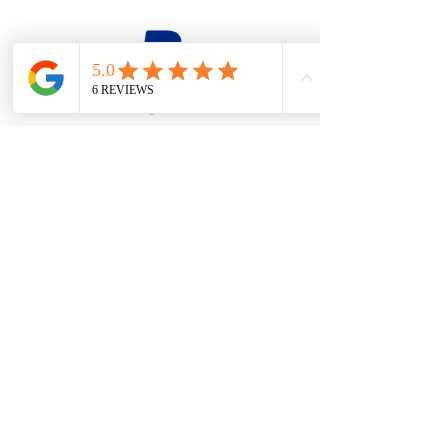
firesteel@tonton-bushcraft.fr