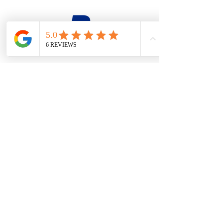
firesteel@tonton-bushcraft.fr