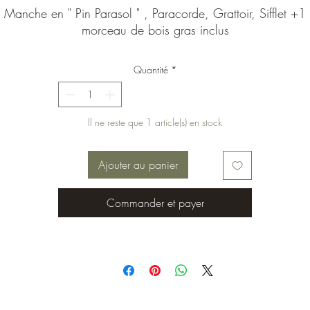
Manche en " Pin Parasol " , Paracorde, Grattoir, Sifflet +1
morceau de bois gras inclus
Quantité
*
Il ne reste que 1 article(s) en stock
Ajouter au panier
Commander et payer