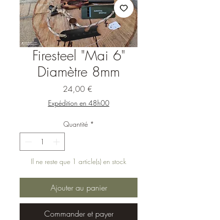
Firesteel "Mai 6"
Diamètre 8mm
Prix
24,00 €
Expédition en 48h00
Quantité
*
Il ne reste que 1 article(s) en stock
Ajouter au panier
Commander et payer