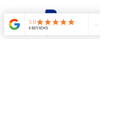
firesteel@tonton-bushcraft.fr