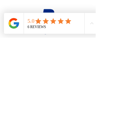
firesteel@tonton-bushcraft.fr