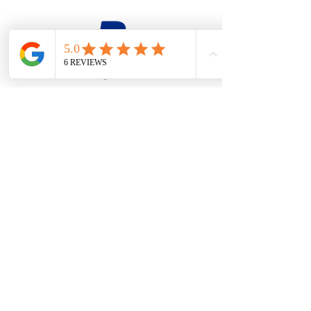
firesteel@tonton-bushcraft.fr