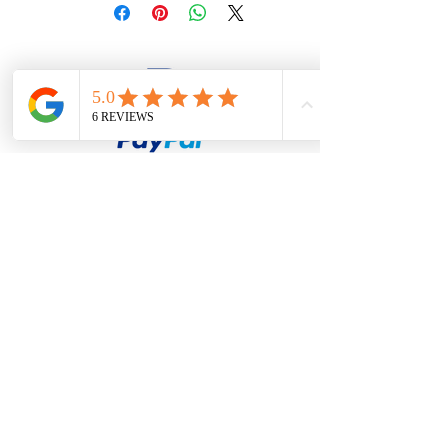
firesteel@tonton-bushcraft.fr