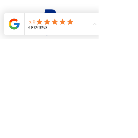
firesteel@tonton-bushcraft.fr