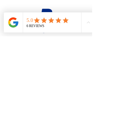
firesteel@tonton-bushcraft.fr