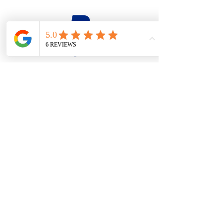
firesteel@tonton-bushcraft.fr