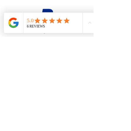
firesteel@tonton-bushcraft.fr