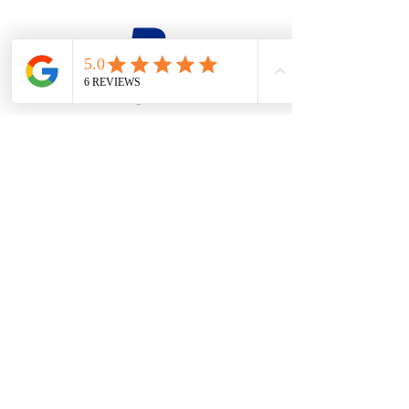
firesteel@tonton-bushcraft.fr