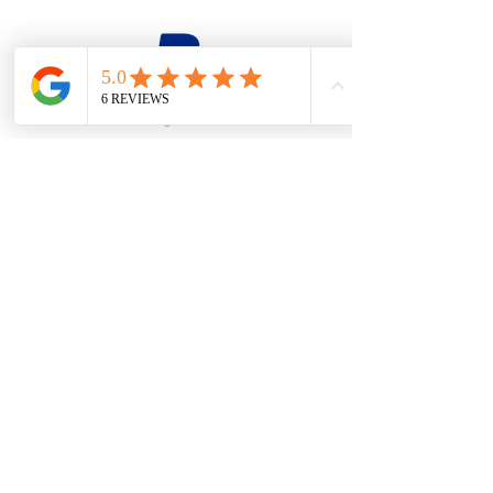
firesteel@tonton-bushcraft.fr