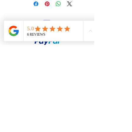
firesteel@tonton-bushcraft.fr