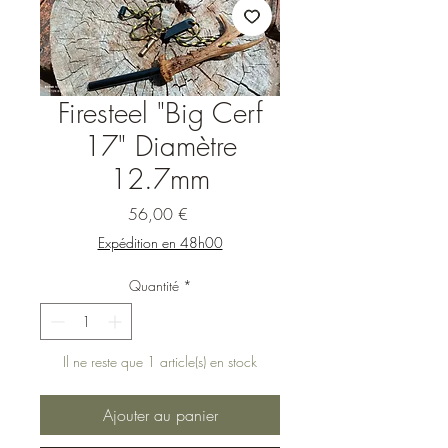
Firesteel "Big Cerf
17" Diamètre
12.7mm
Prix
56,00 €
Expédition en 48h00
Quantité
*
Il ne reste que 1 article(s) en stock
Ajouter au panier