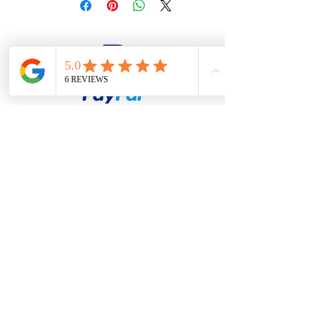
firesteel@tonton-bushcraft.fr