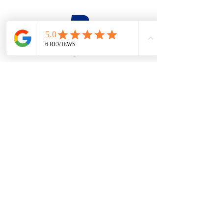
firesteel@tonton-bushcraft.fr