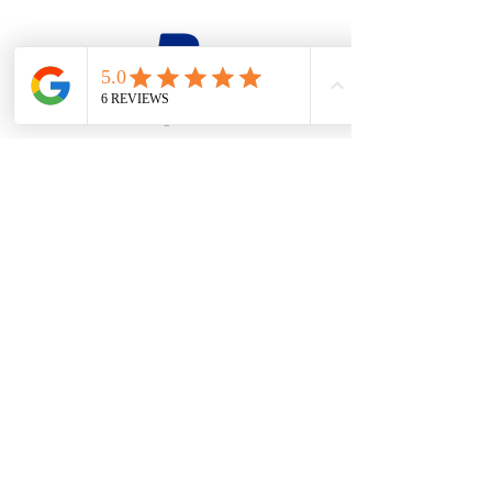
firesteel@tonton-bushcraft.fr