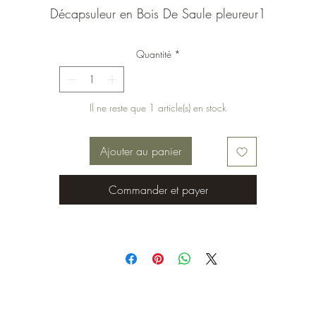
Décapsuleur en Bois De Saule pleureur1
Quantité
*
Il ne reste que 1 article(s) en stock
Ajouter au panier
Commander et payer