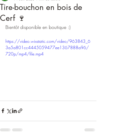
Tire-bouchon en bois de
Cerf 🍷
Bientôt disponible en boutique :)
https://video.wixstatic.com/video/963843_6
3a5a801cc4445059477ee1367888a96/
720p/mp4/file.mp4