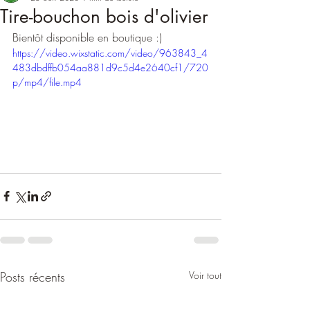
Tire-bouchon bois d'olivier
Bientôt disponible en boutique :)
https://video.wixstatic.com/video/963843_4
483dbdffb054aa881d9c5d4e2640cf1/720
p/mp4/file.mp4
Posts récents
Voir tout