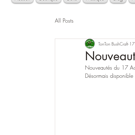
All Posts
TonTon BushCraft
17
Nouveaut
Nouveautés du 17 Aout
Désormais disponible