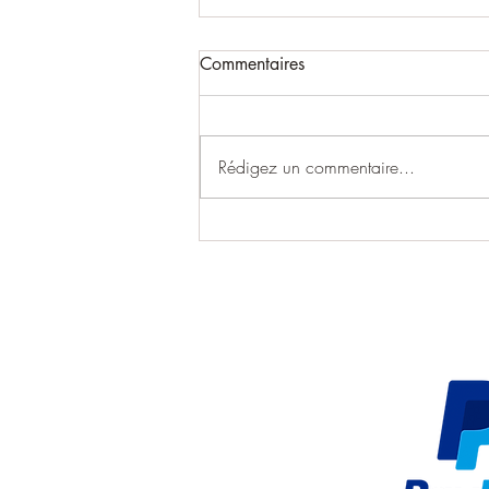
Commentaires
Rédigez un commentaire...
TonTon BushCraft s'installe au
Four Communal de Gilette :
un nouvel espace dédié à
l'artisanat local !