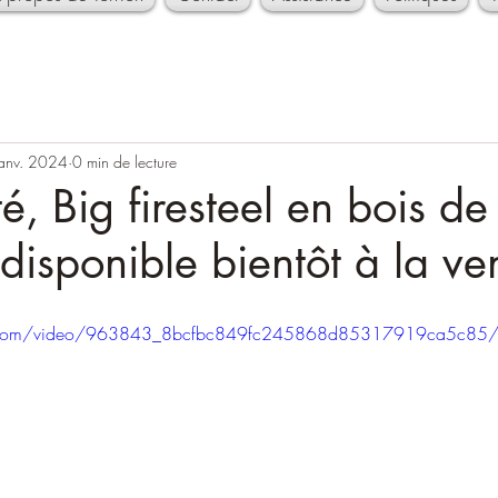
janv. 2024
0 min de lecture
, Big firesteel en bois de
disponible bientôt à la ve
tic.com/video/963843_8bcfbc849fc245868d85317919ca5c85/