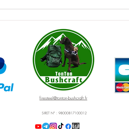
Les bons plans du moment !
firesteel@tonton-bushcraft.fr
SIRET N° : 98000817100012