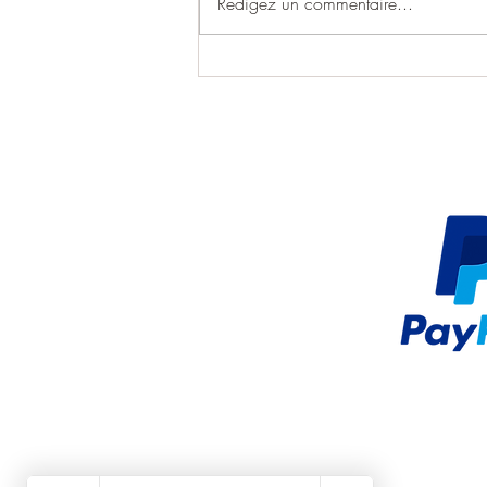
Rédigez un commentaire...
TonTon BushCraft s'installe au
Four Communal de Gilette :
un nouvel espace dédié à
l'artisanat local !