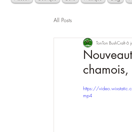
All Posts
TonTon BushCraft
6 
Nouveauté
chamois, 
https://video.wixsta
mp4