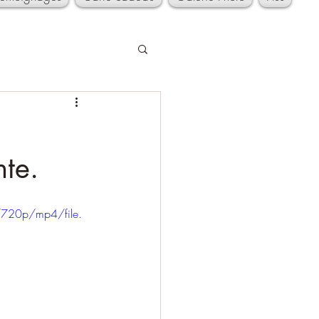
nte.
720p/mp4/file.