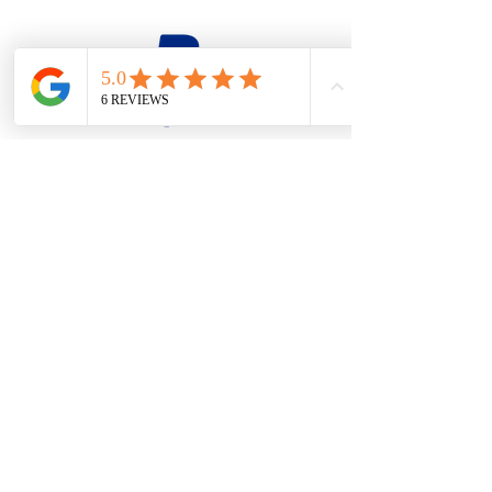
firesteel@tonton-bushcraft.fr